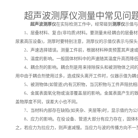
超声波测厚仪测量中常见问
超声波测厚仪
在实际检测工作中，经常碰到
测厚仪
示值与
1、层叠材料、复合(非均质)材料。要测量未经耦合的层叠
尿素高压设备)，测厚时要特别注意，测厚仪的示值仅表示与探
2、声速选择错误。测量工件前，根据材料种类预置其声速或
3、温度的影响。一般固体材料中的声速随其温度升高而降低
4、耦合剂的影响。耦合剂是用来排除探头和被测物体之间
用中由于耦合剂使用过多，造成探头离开工件时，仪器示值为耦
5、被测物体(如管道)内有沉积物，当沉积物与工件声阻抗
6、金属表面氧化物或油漆覆盖层的影响。金属表面产生的
盖物厚度不同，误差大小也不同。
7、当材料内部存在缺陷(如夹杂、夹层等)时，显示值约为公
8、应力的影响。在役设备、管道大部分有应力存在，固体
之，若应力为拉应力，则声速减慢。当应力与波的传播方向不一