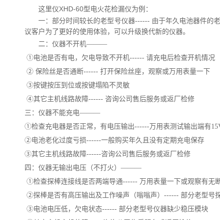
这里仪XHD-60型电火花检漏仪为例：
一：部分时间较长的老型号仪器
------
由于年久电池器件的
议客户为了更好的使用体验，可以升级换代新的仪器。
二：仪器不开机———
①电池是否有电，欠电导致不开机
------
请充电后检查开机情况
② 保险丝是否通断
------
打开保险丝座，观察或万用表量一下
③按键按压到位或按键塌陷不灵敏
④其它主机线路故障
------
咨询公司售后服务或返厂检修
三：仪器不能充电———
①检查充电器是否正常，有电压输出
------
万用表测试输出端有15
②电池老化过度亏损
------
一般购买年久且没有定期充电保存
③其它主机线路故障
------
咨询公司售后服务或返厂检修
四：仪器无输出电压（不打火）———
①检查探棒连接线是否两端导通
------
万用表量一下或观察有无
②探棒是否有高压输出及工作噪声（嗡嗡声）
------
部分老型号
③电池电压低，欠电状态
------
部分老型号仪器缺少稳压模块