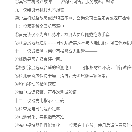
④其它主机线路故障
------
咨询公司售后服务或返厂检修
九：仪器能开机打火不报警———
通常主机线路故障或蜂鸣器不响
，
咨询公司售后服务或返厂检修
十：仪器碰触金属机壳漏电———
①首先该仪器为高压脉冲，检测人员应佩戴绝缘手套
②注意接地线连接
------
开机后严禁探棒与大地接触
，
可在仪器接
十一：仪器检测时偶尔有报警或无报警———
①线路是否连接良好牢固。
②根据涂层选取合适的检测电压
------
可根据材料环境，自行试验
③检测表面应保持干燥，清洁，无金属粉尘颗粒等。
④均匀移动的检测速度
⑤如单点误报警，可多次测量验证。
十二：仪器充电指示不正确———
①检查充电时间是否足够
②电池老化，导致指示不准
③充电模块器件性能变化
------
仪器充电存放，使用后请注意及时