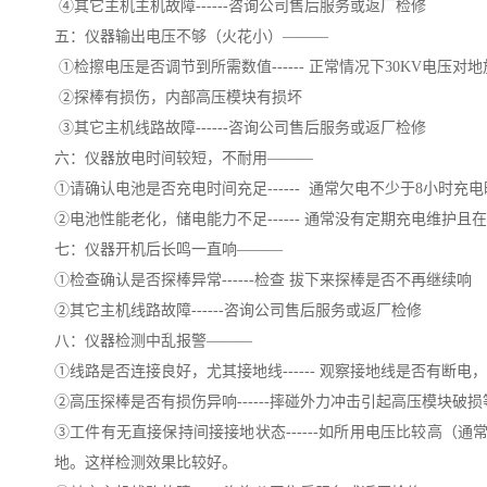
④其它主机主机故障
------
咨询公司售后服务或返厂检修
五：仪器输出电压不够（火花小）———
①检擦电压是否调节到所需数值
------
正常情况下30KV电压对地放
②探棒有损伤，内部高压模块有损坏
③其它主机线路故障
------
咨询公司售后服务或返厂检修
六：仪器放电时间较短，不耐用———
①请确认电池是否充电时间充足
------
通常欠电不少于8小时充电
②电池性能老化，储电能力不足
------
通常没有定期充电维护且在
七：仪器开机后长鸣一直响———
①检查确认是否探棒异常
------
检查 拔下来探棒是否不再继续响
②其它主机线路故障
------
咨询公司售后服务或返厂检修
八：仪器检测中乱报警———
①线路是否连接良好，尤其接地线
------
观察接地线是否有断电，
②高压探棒是否有损伤异响
------
摔碰外力冲击引起高压模块破损
③工件有无直接保持间接接地状态
------
如所用电压比较高（通常
地。这样检测效果比较好。