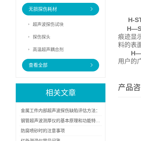
无损探伤耗材
H-S
超声波探伤试块
H—S
痕迹显示
探伤探头
料的表
高温超声耦合剂
H—
用户的
查看全部
产品咨
相关文章
金属工件内部超声波探伤缺陷评估方法：
钢管超声波测厚仪的基本原理和功能特点概述
防腐喷砂时的注意事项
红外测温仪常见问答