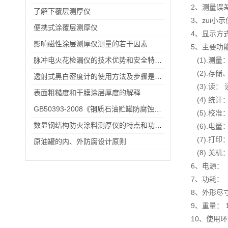
2、测量误差
了解下覆层测厚仪
3、zui小示
便携式涂覆层测厚仪
4、显示方
影响磁性涂层测厚仪测量的若干因素
5、主要功
脉冲电火花检漏仪的技术优势和安全特性概述
(1).测
(2).存
透射式黑白密度计的使用方法及步骤是怎样的？
(3).读：
表面粗糙度和干膜涂层厚度的解释
(4).统计
GB50393-2008《钢质石油贮罐防腐蚀工程技术规范》
(5).校准
数显钢结构防火涂料测厚仪的特点和功能概述
(6).电量
(7).打
原油罐的内、外防腐设计原则
(8).关
6、电源：
7、功耗： 
8、外形尽寸
9、重量： 
10、使用环