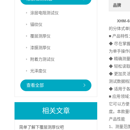
品牌
涂层电阻测试仪
XHM-
锚纹仪
的分体式单
覆层测厚仪
■ 产品特性
◆ 尽在掌
漆膜测厚仪
为单手操作
◆ 精确测
附着力测试仪
◆ 轻松读
光泽度仪
◆ 更加灵
测试数据档
查看全部
◆ 适用于
■ 应用领域
它可以方便
相关文章
度。本款量
产品性能
1、测量范围
简单了解下覆层测厚仪吧