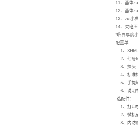
11、基体z
12、基体z
13、zui
14、欠电
*临界厚度
配置单
1、XH
2、
3、
4、
5、
6、说明
选
1、打
2、微
3、内防