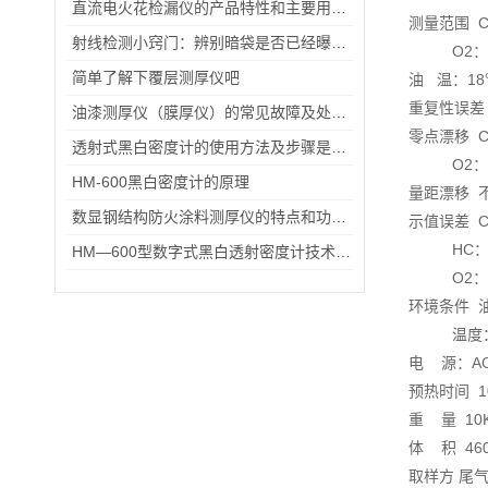
直流电火花检漏仪的产品特性和主要用途是什么
测量范围 CO：
射线检测小窍门：辨别暗袋是否已经曝光过的简便方法
O2：0～25
简单了解下覆层测厚仪吧
油 温：18
重复性误差 
油漆测厚仪（膜厚仪）的常见故障及处理方法
零点漂移 CO：
透射式黑白密度计的使用方法及步骤是怎样的？
O2：±0.5 
HM-600黑白密度计的原理
量距漂移 
数显钢结构防火涂料测厚仪的特点和功能概述
示值误差 CO
HC：±5%
HM—600型数字式黑白透射密度计技术参数
O2：±5%
环境条件 
温度：0℃
电 源：AC 
预热时间 10
重 量 10
体 积 460 
取样方 尾