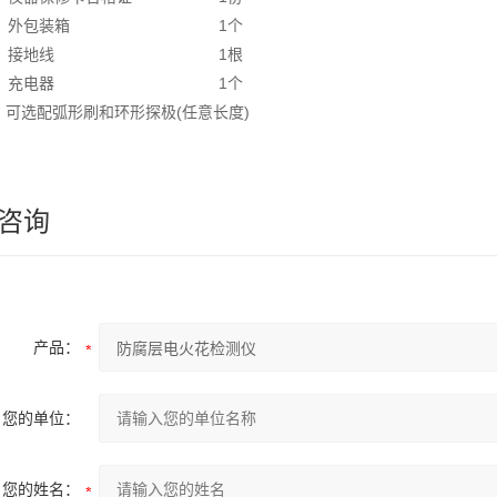
⑽ 外包装箱 1个
⑾ 接地线 1根
⑿ 充电器 1个
：可选配弧形刷和环形探极(任意长度)
咨询
产品：
您的单位：
您的姓名：