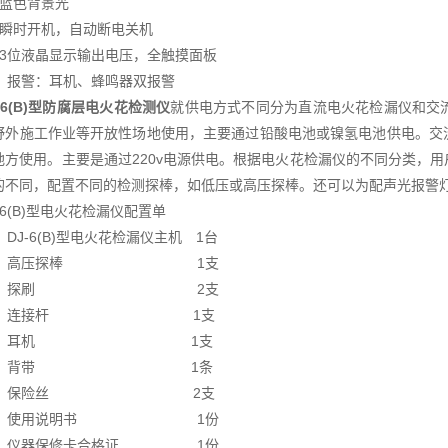
、蓝色背景光
、瞬时开机，自动断电关机
、3位液晶显示输出电压，全触摸面板
0、报警：耳机、蜂鸣器双报警
-6(B)型
防腐层电火花检测仪
就供电方式不同分为直流电火花检漏仪和交
野外施工作业等开放性场地使用，主要通过铅酸电池或镍氢电池供电。交
地方使用。主要是通过220v电源供电。根据电火花检漏仪的不同分类，
的不同，配置不同的检测探棒，如低压或高压探棒。还可以为配声光报警
-6(B)型电火花检漏仪配置单
DJ-6(B)型电火花检漏仪主机 1台
⑵ 高压探棒 1支
⑶ 探刷 2支
⑷ 连接杆 1支
⑸ 耳机 1支
⑹ 背带 1条
⑺ 保险丝 2支
⑻ 使用说明书 1份
 仪器保修卡合格证 1份