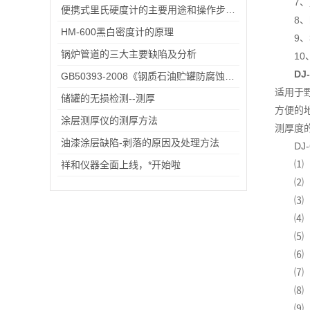
7
便携式里氏硬度计的主要用途和操作步骤说明
8
HM-600黑白密度计的原理
9
锅炉管道的三大主要缺陷及分析
1
DJ
GB50393-2008《钢质石油贮罐防腐蚀工程技术规范》
适用于
储罐的无损检测--测厚
方便的
涂层测厚仪的测厚方法
测厚度
油漆涂层缺陷-剥落的原因及处理方法
DJ
⑴ 
祥和仪器全面上线，*开始啦
⑼