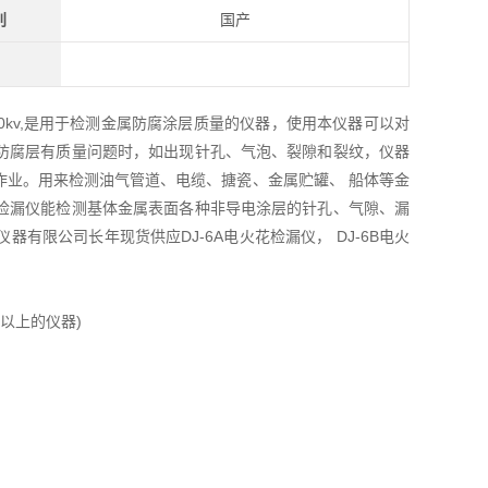
别
国产
kv～30kv,是用于检测金属防腐涂层质量的仪器，使用本仪器可以对
防腐层有质量问题时，如出现针孔、气泡、裂隙和裂纹，仪器
作业。用来检测油气管道、电缆、搪瓷、金属贮罐、 船体等金
检漏仪能检测基体金属表面各种非导电涂层的针孔、气隙、漏
器有限公司长年现货供应DJ-6A电火花检漏仪， DJ-6B电火
m以上的仪器)