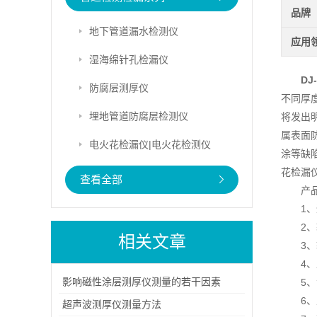
品牌
地下管道漏水检测仪
应用
湿海绵针孔检漏仪
DJ
防腐层测厚仪
不同厚
埋地管道防腐层检测仪
将发出
属表面
电火花检漏仪|电火花检测仪
涂等缺
花检漏
查看全部
产
1
2、
相关文章
3
4
影响磁性涂层测厚仪测量的若干因素
5
6、
超声波测厚仪测量方法