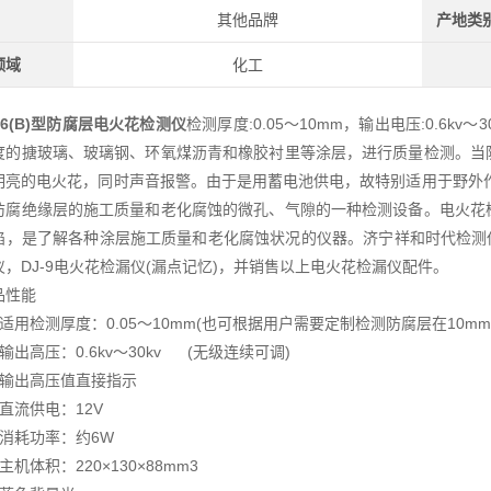
其他品牌
产地类
领域
化工
-6(B)型
防腐层电火花检测仪
检测厚度:0.05～10mm，输出电压:0.6
度的搪玻璃、玻璃钢、环氧煤沥青和橡胶衬里等涂层，进行质量检测。当
明亮的电火花，同时声音报警。由于是用蓄电池供电，故特别适用于野外
防腐绝缘层的施工质量和老化腐蚀的微孔、气隙的一种检测设备。电火花
陷，是了解各种涂层施工质量和老化腐蚀状况的仪器。
济宁祥和时代检测仪
仪，DJ-9电火花检漏仪(漏点记忆)，并销售以上电火花检漏仪配件。
品性能
、适用检测厚度：0.05～10mm(也可根据用户需要定制检测防腐层在10m
输出高压：0.6kv～30kv (无级连续可调)
、输出高压值直接指示
、直流供电：12V
、消耗功率：约6W
主机体积：220×130×88mm3