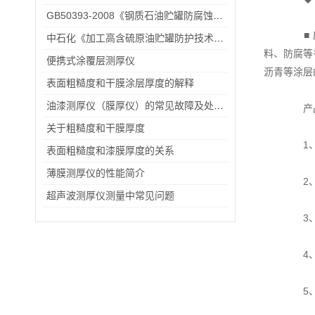
GB50393-2008《钢质石油贮罐防腐蚀工程技术规范》
■ 
中石化《加工高含硫原油贮罐防护技术管理规定》
料、防腐等
便携式涂覆层测厚仪
沥青等涂层
表面粗糙度和干膜涂层厚度的解释
油漆测厚仪（膜厚仪）的常见故障及处理方法
产品
关于粗糙度和干膜厚度
1、测
表面粗糙度和漆膜厚度的关系
薄膜测厚仪的性能简介
2、测
超声波测厚仪测量中常见问题
3、z
4、
5、