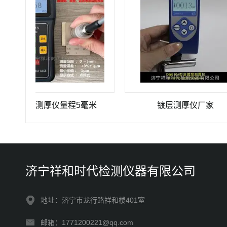
镀层测厚仪量程5毫米
镀层测厚仪厂家
济宁祥和时代检测仪器有限公司
地址：济宁市龙行路祥和楼401室
邮箱：1771200221@qq.com