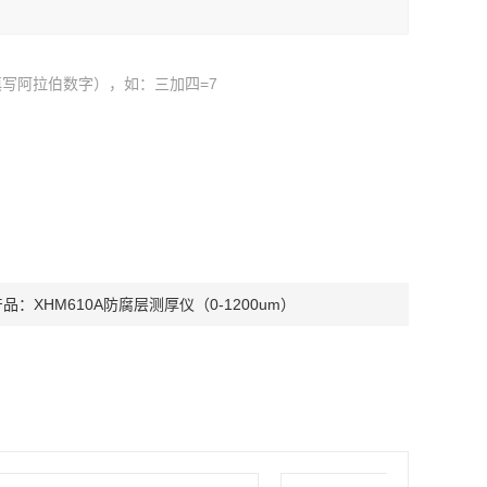
写阿拉伯数字），如：三加四=7
产品：
XHM610A防腐层测厚仪（0-1200um）