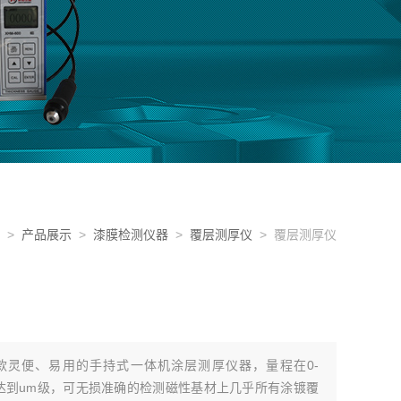
>
产品展示
>
漆膜检测仪器
>
覆层测厚仪
> 覆层测厚仪
是一款灵便、易用的手持式一体机涂层测厚仪器，量程在0-
度达到um级，可无损准确的检测磁性基材上几乎所有涂镀覆