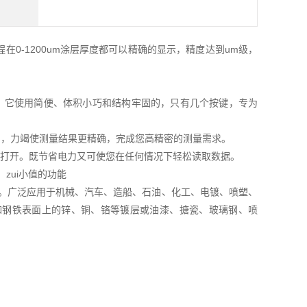
0-1200um涂层厚度都可以精确的显示，精度达到um级，
。它使用简便、体积小巧和结构牢固的，只有几个按键，专为
片，力竭使测量结果更精确，完成您高精密的测量需求。
动打开。既节省电力又可使您在任何情况下轻松读取数据。
、zui小值的功能
。广泛应用于机械、汽车、造船、石油、化工、电镀、喷塑、
如钢铁表面上的锌、铜、铬等镀层或油漆、搪瓷、玻璃钢、喷