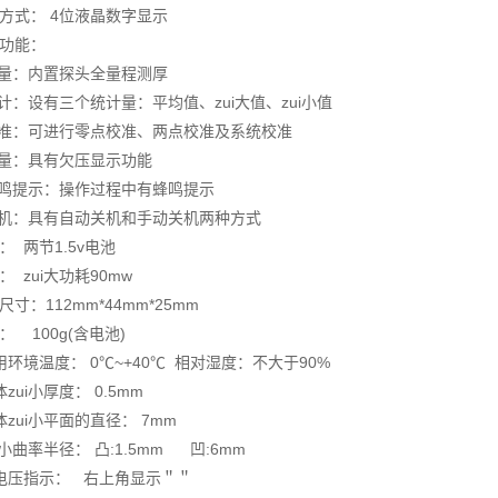
示方式： 4位液晶数字显示
要功能：
.测量：内置探头全量程测厚
统计：设有三个统计量：平均值、zui大值、zui小值
.校准：可进行零点校准、两点校准及系统校准
.电量：具有欠压显示功能
.蜂鸣提示：操作过程中有蜂鸣提示
.关机：具有自动关机和手动关机两种方式
： 两节1.5v电池
： zui大功耗90mw
尺寸：112mm*44mm*25mm
： 100g(含电池)
用环境温度： 0℃~+40℃ 相对湿度：不大于90%
体zui小厚度： 0.5mm
体zui小平面的直径： 7mm
ui小曲率半径： 凸:1.5mm 凹:6mm
欠电压指示： 右上角显示＂＂