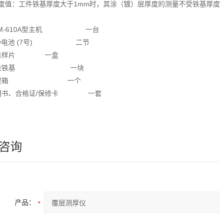
厚度值：工件铁基厚度大于1mm时，其涂（镀）层厚度的测量不受铁基厚
HM-610A型主机 一台
.5v电池 (7号) 二节
标准样片 一盒
标准铁基 一块
、手提箱 一个
明书、合格证/保修卡 一套
咨询
产品：