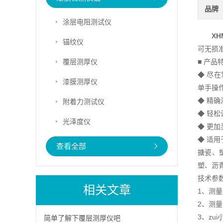
品牌
涂层电阻测试仪
XH
锚纹仪
可无损
覆层测厚仪
■ 产品
◆ 尽
漆膜测厚仪
单手操
◆ 精确
附着力测试仪
◆ 轻
光泽度仪
◆ 更
◆ 适
查看全部
搪瓷、
塑、沥
技术参数
相关文章
1、测量
2、测量
3、zu
简单了解下覆层测厚仪吧