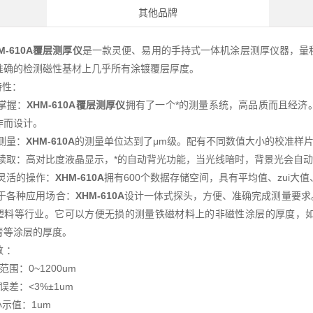
其他品牌
M-610A覆层测厚仪
是一款灵便、易用的手持式一体机涂层测厚仪器，量程在
准确的检测磁性基材上几乎所有涂镀覆层厚度。
特性：
在掌握：
XHM-610A覆层测厚仪
拥有了一个*的测量系统，高品质而且经济
作而设计。
测量：
XHM-610A
的测量单位达到了μm级。配有不同数值大小的校准样
松读取：高对比度液晶显示，*的自动背光功能，当光线暗时，背景光会自
加灵活的操作：
XHM-610A
拥有600个数据存储空间，具有平均值、zui大值
用于各种应用场合：
XHM-610A
设计一体式探头，方便、准确完成测量要求
塑料等行业。它可以方便无损的测量铁磁材料上的非磁性涂层的厚度，
青等涂层的厚度。
 ：
范围：0~1200um
误差：<3%±1um
i小示值：1um