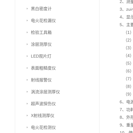
2、测
黑白密度计
3、z
4、显
电火花检漏仪
5、主
检验工具箱
（1）
（2）
涂层测厚仪
（3）
（4）
LED观片灯
（5）
表面粗糙度仪
（6）
（7）
射线报警仪
（8）
涡流涂层测厚仪
（9）
6、
超声波探伤仪
7、功
X射线测厚仪
8、外
9、
电火花检测仪
10、