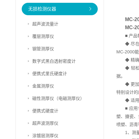
无损检测仪器
MC-
超声波流量计
MC-
■ 产
覆层测厚仪
◆ 尽
钢管测厚仪
MC-20
◆ 精
数字式黑白透射密度计
◆ 轻
便携式里氏硬度计
据。
◆ 更
金属测厚仪
特别设计的
磁性测厚仪（电磁测厚仪）
◆ 适
■ 应
便携式硬度计
塑、搪瓷、
超声波测厚仪
喷塑、沥青
1、测
涂镀层测厚仪