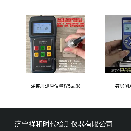
大量程达11毫米
涂镀层测厚仪量程5毫米
镀层测厚仪厂
济宁祥和时代检测仪器有限公司