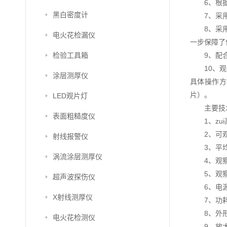
6、根
黑白密度计
7、采
8、采
电火花检漏仪
一步保障了
检验工具箱
9、配
10、
涂层测厚仪
具体操作方
片）。
LED观片灯
主要技
表面粗糙度仪
1、zu
2、可
射线报警仪
3、平均
涡流涂层测厚仪
4、观察
5、观
超声波探伤仪
6、电源：
X射线测厚仪
7、功耗
8、外形
电火花检测仪
9、放