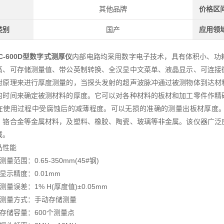
其他品牌
价格区
类别
国产
应用领
C-600D型
数字式测厚仪
内部电路均采用数字电子技术，具有体积小、功
高、可存储测量值、带公英制转换、全汉显中文菜单、液晶显示、可连接
射原理来进行厚度测量的，当探头发射的超声波脉冲通过被测物体到达材
的时间来确定被测材料的厚度。它可以对各种材料的板材和加工零件作精
在使用过程中受腐蚀后的减薄程度。可以无损的准确的测量出板材厚度
、铬合金等金属材料，及塑料、橡胶、陶瓷、玻璃等非金属。该仪器广泛
域。
品性能
测量范围：0.65-350mm(45#钢)
显示精度：0.01mm
测量误差：1% H(厚度值)±0.05mm
、测量方式：手动存储测量
、存储容量：600个测量点