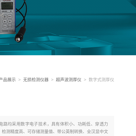
产品展示
>
无损检测仪器
>
超声波测厚仪
> 数字式测厚仪
内部电路均采用数字电子技术，具有体积小、功耗低、穿透力
、检测精度高、可存储测量值、带公英制转换、全汉显中文