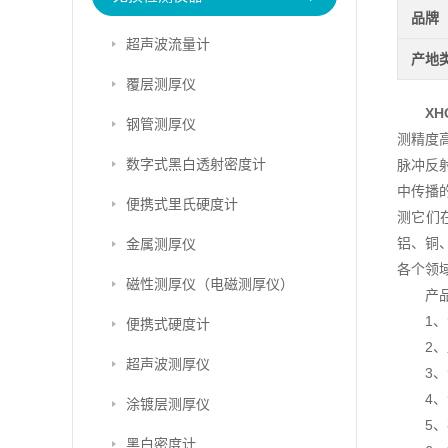
品牌
超声波流量计
产地
覆层测厚仪
XH
钢管测厚仪
测精度
数字式黑白透射密度计
脉冲反
中传播
便携式里氏硬度计
测它们
铝、铜
金属测厚仪
各个领
磁性测厚仪（电磁测厚仪）
产
1、
便携式硬度计
2、
超声波测厚仪
3、
4
涂镀层测厚仪
5
黑白密度计