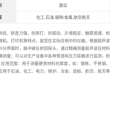
间
面议
域
化工,石油,钢铁/金属,航空航天
耗低、穿透力强、抗摔打、抗振动、示值稳定、触摸按键、检
微机、打印机等特点，是您在实际应用中的仪器。根据超声波
料分界面时，脉冲被反射回探头，通过精确测量超声波在材料
确测量；可以对生产设备中各种管道和压力容器进行监测，检
。应用范围：用于测量硬质材料的厚度，如：钢铁、不锈钢、
应用于石油、化工、电力、锅炉、冶金、造船、航空、航天等