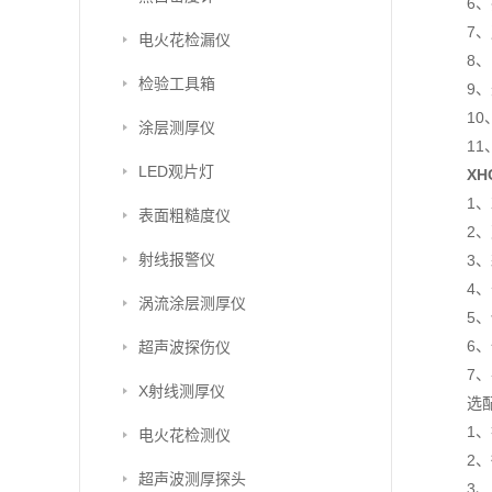
6、
7、
电火花检漏仪
8
检验工具箱
9、
10
涂层测厚仪
1
LED观片灯
XH
1
表面粗糙度仪
2、
射线报警仪
3
4
涡流涂层测厚仪
5
6
超声波探伤仪
7
X射线测厚仪
选
1
电火花检测仪
2
超声波测厚探头
3