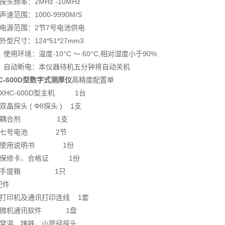
探头频率：2MHz -10MHz
声速范围：1000-9990M/S
、电源范围：2节7号电池供电
外型尺寸：124*51*27mm3
、使用环境：温度-10°C ～ 60°C,相对湿度小于90%
1、自动断电：本仪器待机五分钟将自动关机
C-600D型
数字式测厚仪
高精度配置单
、XHC-600D型主机 1台
双晶探头 ( Φ8探头 ) 1支
、耦合剂 1支
、七号电池 2节
、使用说明书 1份
、保修卡、合格证 1份
、手提箱 1只
配件
、打印机及通讯打印连线 1套
、微机通讯软件 1盘
、常温、铸铁、小管径探头